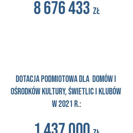
8 676 433 
zł
d
otacja podmiotowa dla  domów i 
Ośrodków Kultury, Świetlic i klubów 
w 2021 r.:
1 437 000 
zł