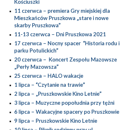
Kościuszki
11 czerwca – premiera Gry miejskiej dla 
Mieszkańców Pruszkowa „stare i nowe 
skarby Pruszkowa”
11-13 czerwca – Dni Pruszkowa 2021
17 czerwca 
–
 Nocny spacer  “Historia rodu i 
parku Potulickich”
20 czerwca 
–
  Koncert Zespołu Mazowsze 
„Perły Mazowsza”
25 czerwca 
–
 HALO wakacje
1 lipca 
–
 “Czytanie na trawie” 
2 lipca 
–
 „
Pruszkowskie Kino Letnie”
3 lipca
– 
Muzyczne popołudnia przy tężni
6 lipca 
–
 Wakacyjne spacery po Pruszkowie
9 lipca 
–
 Pruszkowskie Kino Letnie
10 lipca 
–
 Piknik rodzinny przy ul. 