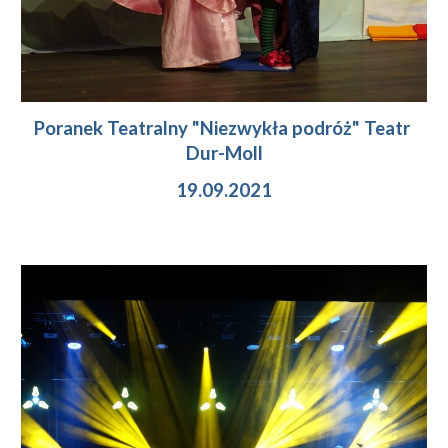
Poranek Teatralny "
Niezwykła podróż
" Teatr 
Dur-Moll
19.09
.2021